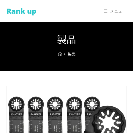
コ
Rank up
ン
メニュー
テ
ン
ツ
製品
へ
ス
>
製品
キ
ッ
プ