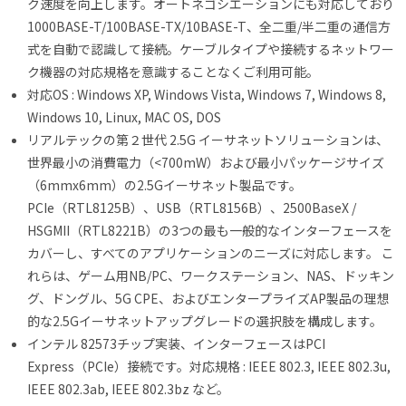
ク速度を向上します。オートネゴシエーションにも対応しており
1000BASE-T/100BASE-TX/10BASE-T、全二重/半二重の通信方
式を自動で認識して接続。ケーブルタイプや接続するネットワー
ク機器の対応規格を意識することなくご利用可能。
対応OS : Windows XP, Windows Vista, Windows 7, Windows 8,
Windows 10, Linux, MAC OS, DOS
リアルテックの第２世代 2.5G イーサネットソリューションは、
世界最小の消費電力（<700mW）および最小パッケージサイズ
（6mmx6mm）の2.5Gイーサネット製品です。
PCIe（RTL8125B）、USB（RTL8156B）、2500BaseX /
HSGMII（RTL8221B）の3つの最も一般的なインターフェースを
カバーし、すべてのアプリケーションのニーズに対応します。 こ
れらは、ゲーム用NB/PC、ワークステーション、NAS、ドッキン
グ、ドングル、5G CPE、およびエンタープライズAP製品の理想
的な2.5Gイーサネットアップグレードの選択肢を構成します。
インテル 82573チップ実装、インターフェースはPCI
Express（PCIe）接続です。対応規格 : IEEE 802.3, IEEE 802.3u,
IEEE 802.3ab, IEEE 802.3bz など。