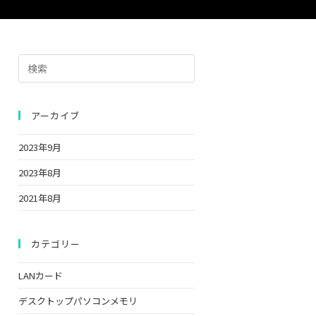
の
Press
検
Escape
to
close
アーカイブ
索
the
2023年9月
search
panel.
2023年8月
を
2021年8月
ト
カテゴリー
LANカード
グ
デスクトップパソコンメモリ