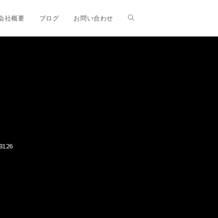
ウ
会社概要
ブログ
お問い合わせ
ェ
ブ
サ
8126
イ
ト