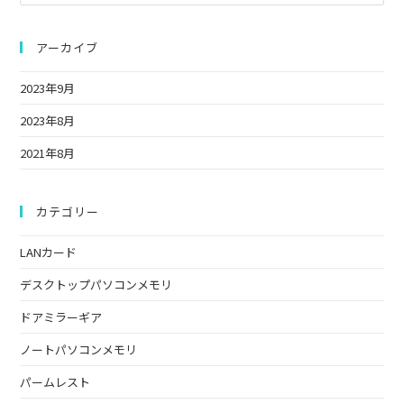
メ
Es
く
を
ン
to
だ
入
ト
clo
アーカイブ
さ
力
the
い。
し
2023年9月
sea
(任
て
pan
2023年8月
意)
く
だ
2021年8月
さ
い
カテゴリー
LANカード
デスクトップパソコンメモリ
ドアミラーギア
ノートパソコンメモリ
パームレスト