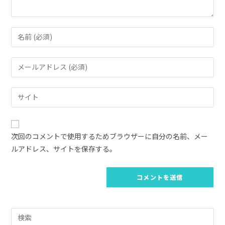
コ
メ
ン
メ
ト
ー
す
ル
Web
る
ア
サ
名
ド
イ
前
レ
ト
ま
次回のコメントで使用するためブラウザーに自分の名前、メー
ス
の
た
ルアドレス、サイトを保存する。
を
URL
は
入
を
ユ
力
入
ー
し
力
ザ
て
し
ー
コ
Pre
て
名