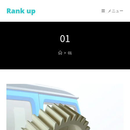
コ
Rank up
ン
メニュー
テ
ン
ツ
01
へ
ス
>
01
キ
ッ
プ