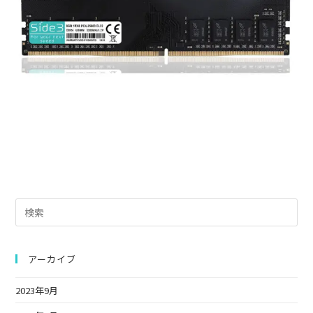
Pre
Es
to
clo
アーカイブ
the
2023年9月
sea
pan