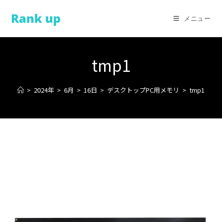
コ
Rank up
ン
メニュー
テ
ン
ツ
tmp1
へ
ス
>
2024年
>
6月
>
16日
>
デスクトップPC用メモリ
>
tmp1
キ
ッ
プ