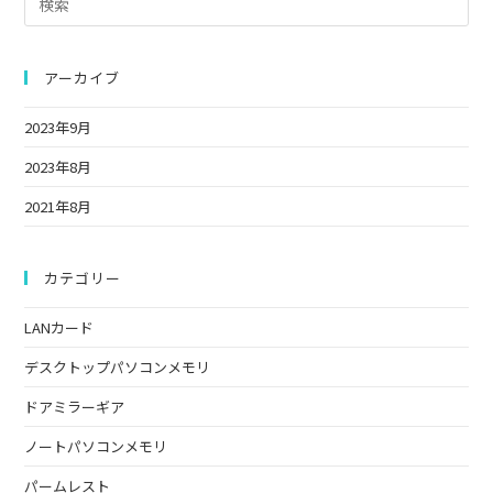
て
名
メ
Es
く
を
ン
to
だ
入
ト
clo
アーカイブ
さ
力
the
い。
し
2023年9月
sea
(任
て
pan
2023年8月
意)
く
だ
2021年8月
さ
い
カテゴリー
LANカード
デスクトップパソコンメモリ
ドアミラーギア
ノートパソコンメモリ
パームレスト