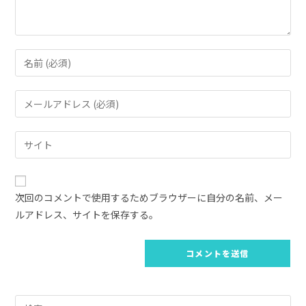
コ
メ
ン
メ
ト
ー
す
ル
Web
る
ア
サ
名
ド
イ
前
レ
ト
ま
次回のコメントで使用するためブラウザーに自分の名前、メー
ス
の
た
ルアドレス、サイトを保存する。
を
URL
は
入
を
ユ
力
入
ー
し
力
ザ
て
し
ー
コ
Pre