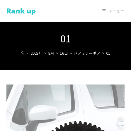
コ
Rank up
ン
メニュー
テ
ン
ツ
01
へ
ス
>
2023年
>
8月
>
16日
>
ドアミラーギア
>
01
キ
ッ
プ