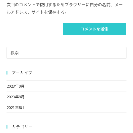
ト
ま
次回のコメントで使用するためブラウザーに自分の名前、メー
ス
の
た
ルアドレス、サイトを保存する。
を
URL
は
入
を
ユ
力
入
ー
し
力
ザ
て
し
ー
コ
Pre
て
名
メ
Es
く
を
ン
to
だ
入
ト
clo
アーカイブ
さ
力
the
い。
し
2023年9月
sea
(任
て
pan
2023年8月
意)
く
だ
2021年8月
さ
い
カテゴリー