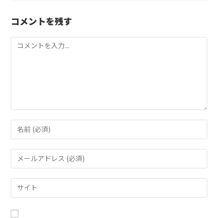
コメントを残す
コ
メ
ン
ト
コ
メ
ン
メ
ト
ー
す
ル
Web
る
ア
サ
名
ド
イ
前
レ