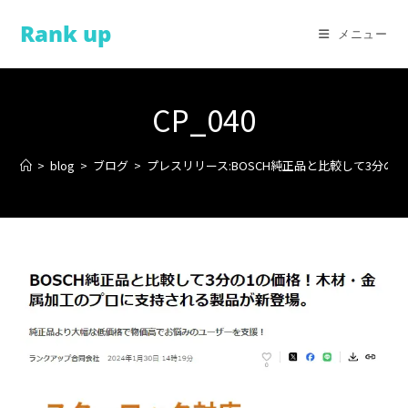
コ
Rank up
ン
メニュー
テ
ン
ツ
CP_040
へ
ス
>
blog
>
ブログ
>
プレスリリース:BOSCH純正品と比較して3分
キ
ッ
プ