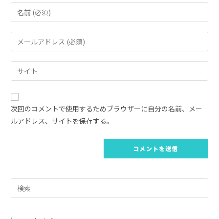
コ
メ
ン
メ
ト
ー
す
ル
Web
る
ア
サ
名
ド
イ
前
レ
ト
ま
次回のコメントで使用するためブラウザーに自分の名前、メー
ス
の
た
ルアドレス、サイトを保存する。
を
URL
は
入
を
ユ
力
入
ー
し
力
ザ
て
し
ー
コ
Pre
て
名
メ
Es
く
を
ン
to
だ
入