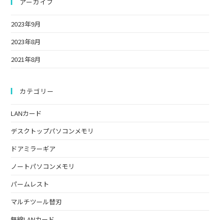
ト
clo
アーカイブ
さ
力
the
い。
し
2023年9月
sea
(任
て
pan
2023年8月
意)
く
だ
2021年8月
さ
い
カテゴリー
LANカード
デスクトップパソコンメモリ
ドアミラーギア
ノートパソコンメモリ
パームレスト
マルチツール替刃
無線LANカード