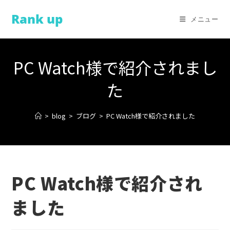
コ
Rank up
ン
メニュー
テ
ン
ツ
PC Watch様で紹介されまし
へ
ス
た
キ
ッ
>
blog
>
ブログ
>
PC Watch様で紹介されました
プ
PC Watch様で紹介され
ました