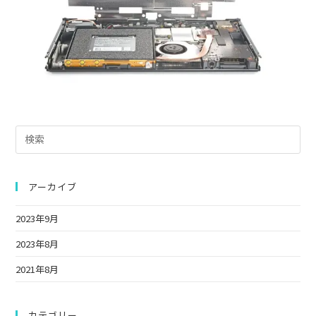
Pre
Es
to
clo
アーカイブ
the
2023年9月
sea
pan
2023年8月
2021年8月
カテゴリー