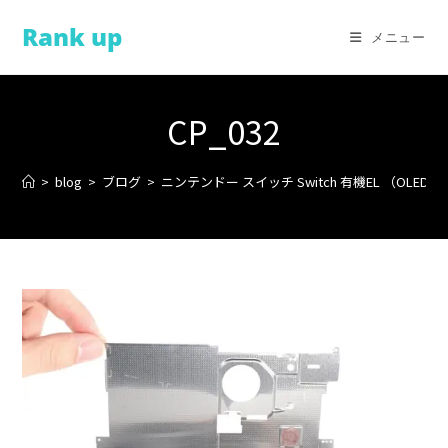
コ
Rank up
ン
メニュー
テ
ン
ツ
CP_032
へ
ス
>
blog
>
ブログ
>
ニンテンドー スイッチ Switch 有機EL （OLE
キ
ッ
プ