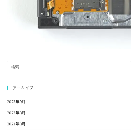
Pre
Es
to
clo
アーカイブ
the
2023年9月
sea
pan
2023年8月
2021年8月