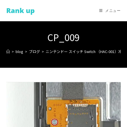
コ
Rank up
ン
メニュー
テ
ン
ツ
CP_009
へ
ス
>
blog
>
ブログ
>
ニンテンドー スイッチ Switch （HAC-001）
キ
ッ
プ