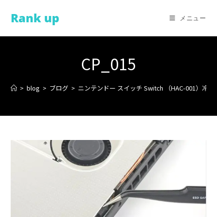
コ
Rank up
ン
メニュー
テ
ン
ツ
CP_015
へ
ス
>
blog
>
ブログ
>
ニンテンドー スイッチ Switch （HAC-001）
キ
ッ
プ