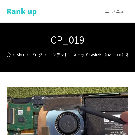
コ
Rank up
ン
メニュー
テ
ン
ツ
CP_019
へ
ス
>
blog
>
ブログ
>
ニンテンドー スイッチ Switch （HAC-001）
キ
ッ
プ