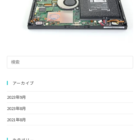
Pre
Es
to
clo
アーカイブ
the
2023年9月
sea
pan
2023年8月
2021年8月
カテゴリー