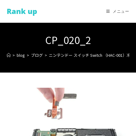
コ
Rank up
ン
メニュー
テ
ン
ツ
CP_020_2
へ
ス
>
blog
>
ブログ
>
ニンテンドー スイッチ Switch （HAC-001）
キ
ッ
プ