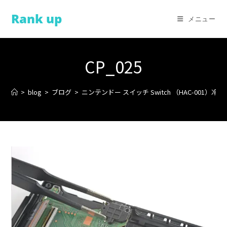
コ
Rank up
ン
メニュー
テ
ン
ツ
CP_025
へ
ス
>
blog
>
ブログ
>
ニンテンドー スイッチ Switch （HAC-001）
キ
ッ
プ