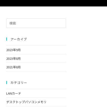
の
Press
検
Escape
to
close
アーカイブ
索
the
2023年9月
search
panel.
2023年8月
を
2021年8月
ト
カテゴリー
LANカード
グ
デスクトップパソコンメモリ