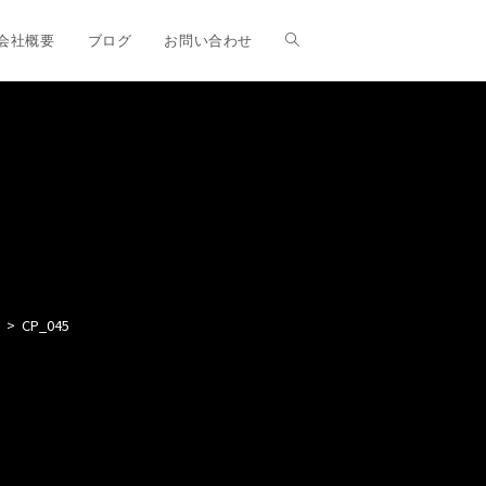
ウ
会社概要
ブログ
お問い合わせ
ェ
ブ
サ
>
CP_045
イ
ト