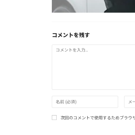
コメントを残す
コ
メ
ン
ト
コ
メ
メ
ー
ン
ル
次回のコメントで使用するためブラウ
ト
ア
す
ド