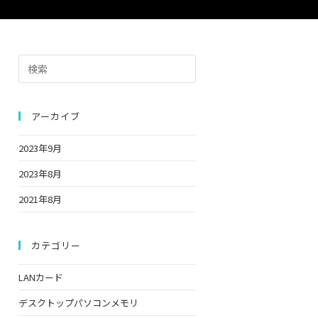
の
Press
検
Escape
to
close
アーカイブ
索
the
2023年9月
search
panel.
2023年8月
を
2021年8月
ト
カテゴリー
LANカード
グ
デスクトップパソコンメモリ