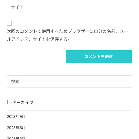
ル
Web
る
ア
サ
名
ド
イ
前
レ
ト
ま
次回のコメントで使用するためブラウザーに自分の名前、メー
ス
の
た
ルアドレス、サイトを保存する。
を
URL
は
入
を
ユ
力
入
ー
し
力
ザ
て
し
ー
コ
Pre
て
名
メ
Es
く
を
ン
to
だ
入
ト
clo
アーカイブ
さ
力
the
い。
し
2023年9月
sea
(任
て
pan
2023年8月
意)
く
だ
2021年8月