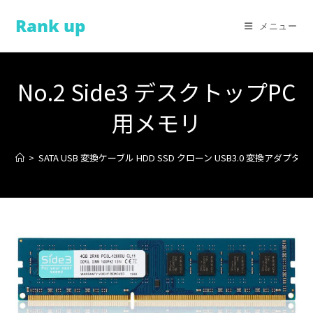
コ
Rank up
ン
メニュー
テ
ン
ツ
No.2 Side3 デスクトップPC
へ
ス
用メモリ
キ
ッ
>
SATA USB 変換ケーブル HDD SSD クローン USB3.0 変換アダプター
プ