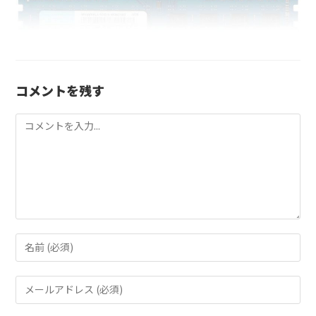
コメントを残す
コ
メ
ン
ト
コ
メ
ン
メ
ト
ー
す