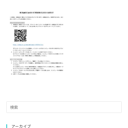
Pre
Es
to
clo
アーカイブ