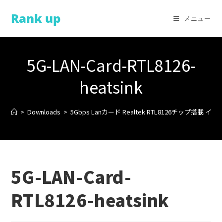
コ
Rank up
ン
メニュー
テ
ン
ツ
5G-LAN-Card-RTL8126-
へ
ス
heatsink
キ
ッ
>
Downloads
>
5Gbps Lanカード Realtek RTL8126チップ搭載
プ
5G-LAN-Card-
RTL8126-heatsink