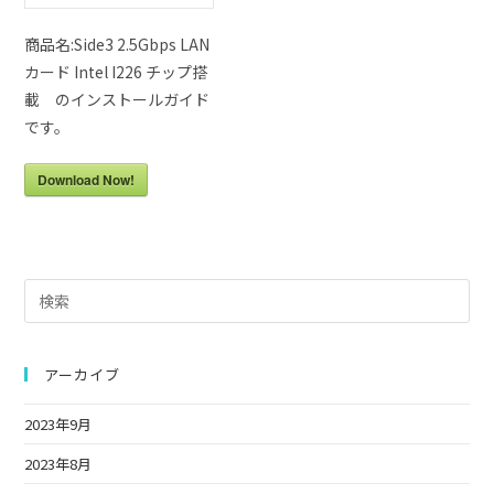
商品名:Side3 2.5Gbps LAN
カード Intel I226 チップ搭
載 のインストールガイド
です。
Download Now!
Pre
Es
to
clo
アーカイブ
the
2023年9月
sea
pan
2023年8月