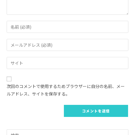
コ
メ
ン
メ
ト
ー
す
ル
Web
る
ア
サ
名
ド
イ
前
レ
ト
ま
次回のコメントで使用するためブラウザーに自分の名前、メー
ス
の
た
ルアドレス、サイトを保存する。
を
URL
は
入
を
ユ
力
入
ー
し
力
ザ
て
し
ー
コ
Pre