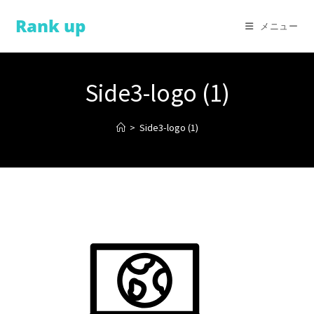
コ
Rank up
ン
メニュー
テ
ン
ツ
Side3-logo (1)
へ
ス
>
Side3-logo (1)
キ
ッ
プ