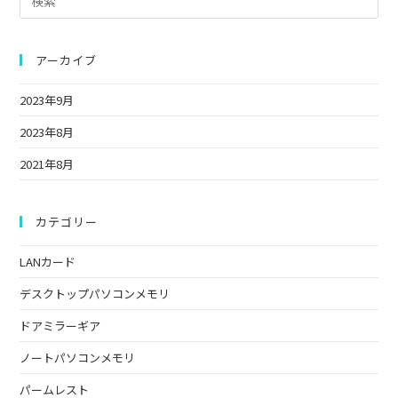
て
名
メ
Es
く
を
ン
to
だ
入
ト
clo
アーカイブ
さ
力
the
い。
し
2023年9月
sea
(任
て
pan
2023年8月
意)
く
だ
2021年8月
さ
い
カテゴリー
LANカード
デスクトップパソコンメモリ
ドアミラーギア
ノートパソコンメモリ
パームレスト