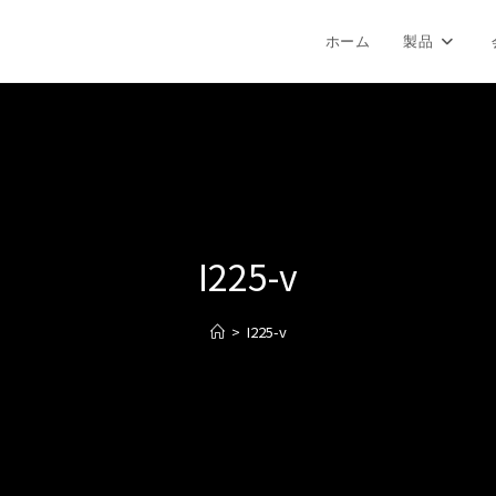
ホーム
製品
I225-v
>
I225-v