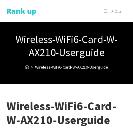
コ
Rank up
ン
メニュー
テ
ン
ツ
Wireless-WiFi6-Card-W-
へ
ス
AX210-Userguide
キ
ッ
>
Wireless-WiFi6-Card-W-AX210-Userguide
プ
Wireless-WiFi6-Card-
W-AX210-Userguide